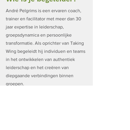
André Pelgrims is een ervaren coach,
trainer en facilitator met meer dan 30
jaar expertise in leiderschap,
groepsdynamica en persoonlijke
transformatie. Als oprichter van Taking
Wing begeleidt hij individuen en teams
in het ontwikkelen van authentiek
leiderschap en het creëren van
diepgaande verbindingen binnen
groepen.
Zijn benadering is geworteld in het
werken met de onderstroom van
groepsprocessen, waarbij hij
gebruikmaakt van stilte, beweging en